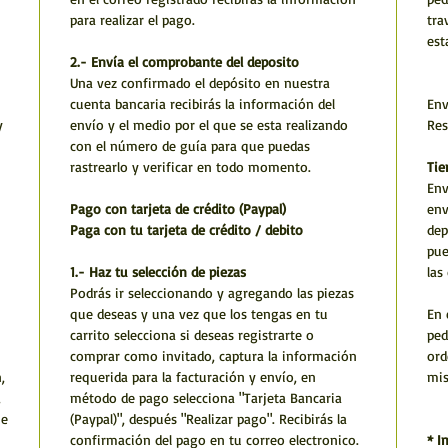
para realizar el pago.
tra
est
2.- Envía el comprobante del deposito
Una vez confirmado el depósito en nuestra
cuenta bancaria recibirás la información del
Env
y
envío y el medio por el que se esta realizando
Res
con el número de guía para que puedas
rastrearlo y verificar en todo momento.
Tie
Env
Pago con tarjeta de crédito (Paypal)
env
Paga con tu tarjeta de crédito / debito
dep
pue
1.- Haz tu selección de piezas
las
Podrás ir seleccionando y agregando las piezas
que deseas y una vez que los tengas en tu
En 
carrito selecciona si deseas registrarte o
ped
comprar como invitado, captura la información
ord
,
requerida para la facturación y envío, en
mi
,
método de pago selecciona "Tarjeta Bancaria
he
(Paypal)", después "Realizar pago". Recibirás la
confirmación del pago en tu correo electronico.
* I