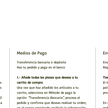
Medios de Pago
En
Transferencia bancaria o depósito
Env
Haz tu pedido y paga en el banco
Rep
1.- Añade todas las piezas que deseas a tu
Tie
s
carrito de compra
El 
s
Una vez que haz añadido los artículos a tu
paí
carrito, selecciona en Método de pago la
pro
El
opción
"Transferencia Bancaria"
, procesa el
ta
pedido y confirma que deseas realizar tu orden;
En 
en el correo registrado recibirás la información
ped