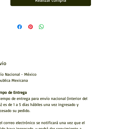
Realizar compra
Medida: 10 x 10 cms (4 x 4")
Realizada con hilo (estambre)
Artesanía huichol
Hecho a mano por artístas Huicholes
* Envío a todo México y el Mundo
TECNICA MADERA FORRADA CON CERA DE CAMPECHE Y
PINTADA CON ESTAMBRE.
vio
ARTESANÍA HUICHOL
ío Nacional - México
ublica Mexicana
mpo de Entrega
tiempo de entrega para envío nacional (interior del
s) es de 1 a 5 días hábiles una vez ingresado y
cesado su pedido.
el correo electrónico se notificará una vez que el
ido haya ingresado. y podrá dar seguimiento a