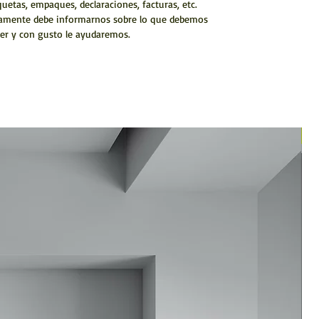
quetas, empaques, declaraciones, facturas, etc.
amente debe informarnos sobre lo que debemos
er y con gusto le ayudaremos.
N