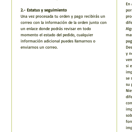
En 
2.- Estatus y seguimiento
por
Una vez procesada tu orden y pago recibirás un
pro
correo con la información de la orden junto con
dif
un enlace donde podrás revisar en todo
Alg
momento el estado del pedido, cualquier
man
información adicional puedes llamarnos o
pag
enviarnos un correo.
Des
y n
ven
si 
imp
se 
su 
Nie
dif
con
imp
sob
for
imp