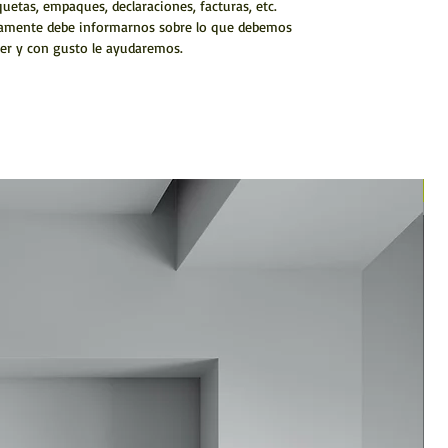
quetas, empaques, declaraciones, facturas, etc.
amente debe informarnos sobre lo que debemos
er y con gusto le ayudaremos.
N