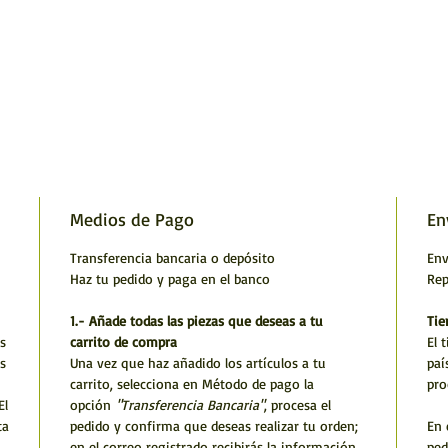
Medios de Pago
En
Transferencia bancaria o depósito
Env
Haz tu pedido y paga en el banco
Rep
1.- Añade todas las piezas que deseas a tu
Tie
s
carrito de compra
El 
s
Una vez que haz añadido los artículos a tu
paí
carrito, selecciona en Método de pago la
pro
El
opción
"Transferencia Bancaria"
, procesa el
ta
pedido y confirma que deseas realizar tu orden;
En 
en el correo registrado recibirás la información
ped