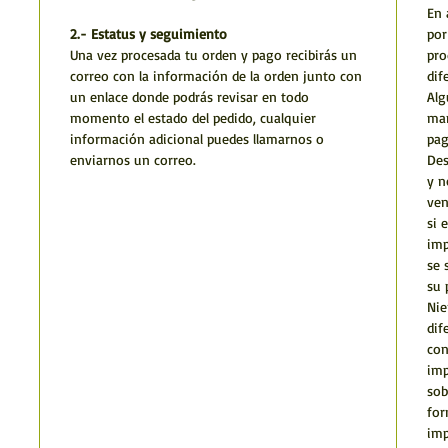
En 
2.- Estatus y seguimiento
por
Una vez procesada tu orden y pago recibirás un
pro
correo con la información de la orden junto con
dif
un enlace donde podrás revisar en todo
Alg
momento el estado del pedido, cualquier
man
información adicional puedes llamarnos o
pag
enviarnos un correo.
Des
y n
ven
si 
imp
se 
su 
Nie
dif
con
imp
sob
for
imp