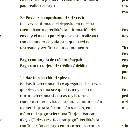
para realizar el pago.
tra
est
2.- Envía el comprobante del deposito
Una vez confirmado el depósito en nuestra
cuenta bancaria recibirás la información del
Env
y
envío y el medio por el que se esta realizando
Res
con el número de guía para que puedas
rastrearlo y verificar en todo momento.
Tie
Env
Pago con tarjeta de crédito (Paypal)
env
Paga con tu tarjeta de crédito / debito
dep
pue
1.- Haz tu selección de piezas
las
Podrás ir seleccionando y agregando las piezas
que deseas y una vez que los tengas en tu
En 
carrito selecciona si deseas registrarte o
ped
comprar como invitado, captura la información
ord
,
requerida para la facturación y envío, en
mi
,
método de pago selecciona "Tarjeta Bancaria
he
(Paypal)", después "Realizar pago". Recibirás la
confirmación del pago en tu correo electronico.
* I