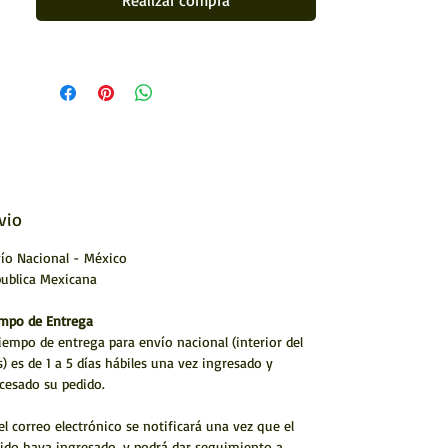
Realizar compra
Medida: 10 x 10 cms (4 x 4")
Realizada con hilo (estambre)
Artesanía huichol
Hecho a mano por artístas Huicholes
* Envío a todo México y el Mundo
TECNICA MADERA FORRADA CON CERA DE CAMPECHE Y
PINTADA CON ESTAMBRE.
vio
ARTESANÍA HUICHOL
ío Nacional - México
ublica Mexicana
mpo de Entrega
tiempo de entrega para envío nacional (interior del
s) es de 1 a 5 días hábiles una vez ingresado y
cesado su pedido.
el correo electrónico se notificará una vez que el
ido haya ingresado. y podrá dar seguimiento a