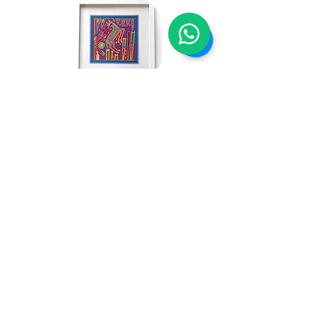
Tabla de Estambre con Marco
DESDE $1200
Proyectos especiales para
corporativos y empresas.
El proyecto de preservación y promoción
del arte popular mexicano es una iniciativa
innovadora que busca salvaguardar y