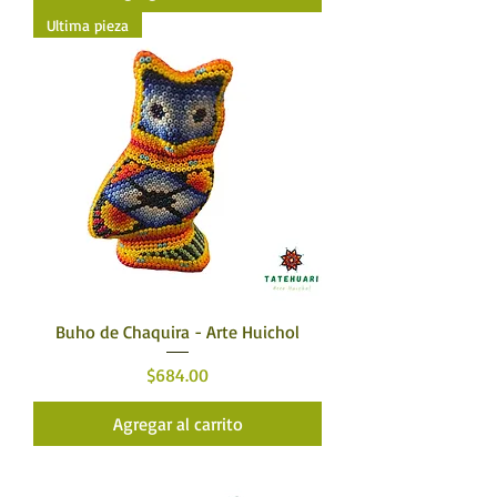
Ultima pieza
Buho de Chaquira - Arte Huichol
Precio
$684.00
Agregar al carrito