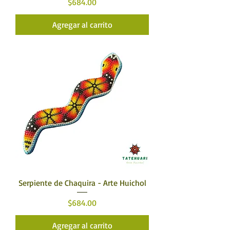
Precio
$684.00
Agregar al carrito
Serpiente de Chaquira - Arte Huichol
Precio
$684.00
Agregar al carrito