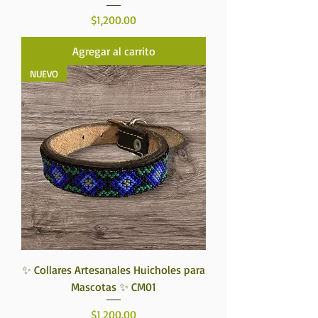
Precio
$1,200.00
Agregar al carrito
NUEVO
✨ Collares Artesanales Huicholes para
Mascotas ✨ CM01
Precio
$1,200.00