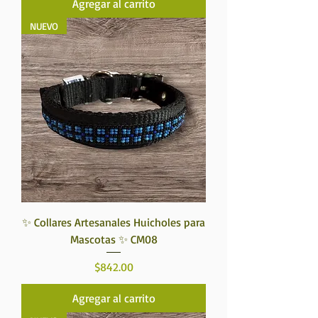
Agregar al carrito
NUEVO
✨ Collares Artesanales Huicholes para
Mascotas ✨ CM08
Precio
$842.00
Agregar al carrito