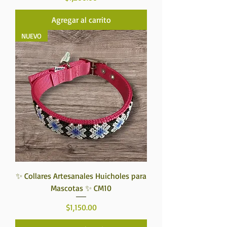
Agregar al carrito
NUEVO
✨ Collares Artesanales Huicholes para
Mascotas ✨ CM10
Precio
$1,150.00