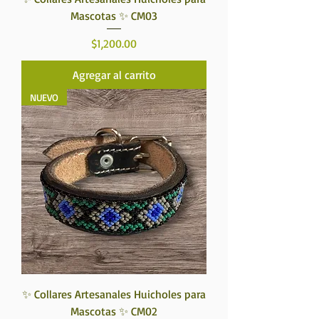
Mascotas ✨ CM03
Precio
$1,200.00
Agregar al carrito
NUEVO
✨ Collares Artesanales Huicholes para
Mascotas ✨ CM02