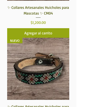
✨ Collares Artesanales Huicholes para
Mascotas ✨ CM04
Precio
$1,200.00
Agregar al carrito
NUEVO
✨ Collares Artesanales Huicholes para