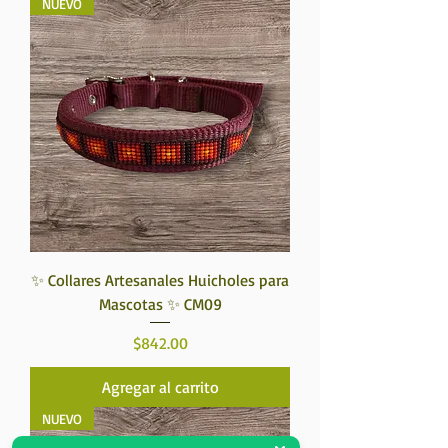
NUEVO
✨ Collares Artesanales Huicholes para
Mascotas ✨ CM09
Precio
$842.00
Agregar al carrito
NUEVO