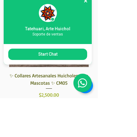
Tatehuari, Arte Huichol
Soporte de ventas
Start Chat
✨ Collares Artesanales Huicholes para
Mascotas ✨ CM05
Precio
$2,500.00
Agregar al carrito