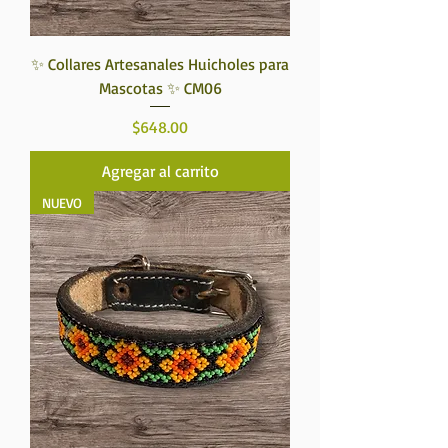
✨ Collares Artesanales Huicholes para
Mascotas ✨ CM06
Precio
$648.00
Agregar al carrito
NUEVO