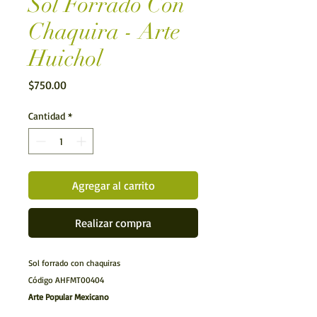
Sol Forrado Con
Chaquira - Arte
Huichol
Precio
$750.00
Cantidad
*
Agregar al carrito
Realizar compra
Sol forrado con chaquiras
Código AHFMT00404
Arte Popular Mexicano
Arte Huichol.- Figura realizada por los