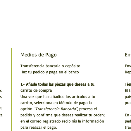
Medios de Pago
En
Transferencia bancaria o depósito
Env
Haz tu pedido y paga en el banco
Rep
1.- Añade todas las piezas que deseas a tu
Tie
s
carrito de compra
El 
s
Una vez que haz añadido los artículos a tu
paí
carrito, selecciona en Método de pago la
pro
El
opción
"Transferencia Bancaria"
, procesa el
ta
pedido y confirma que deseas realizar tu orden;
En 
en el correo registrado recibirás la información
ped
para realizar el pago.
tra