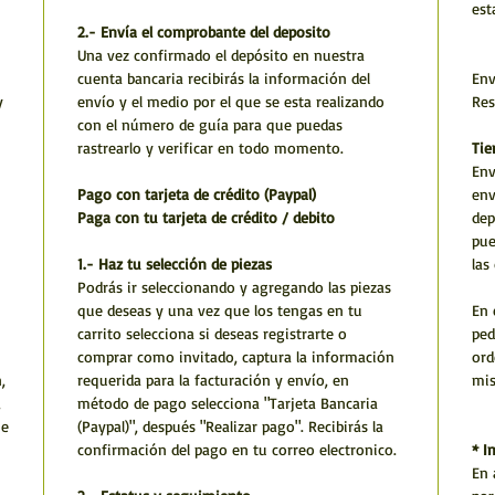
est
2.- Envía el comprobante del deposito
Una vez confirmado el depósito en nuestra
cuenta bancaria recibirás la información del
Env
y
envío y el medio por el que se esta realizando
Res
con el número de guía para que puedas
rastrearlo y verificar en todo momento.
Tie
Env
Pago con tarjeta de crédito (Paypal)
env
Paga con tu tarjeta de crédito / debito
dep
pue
1.- Haz tu selección de piezas
las
Podrás ir seleccionando y agregando las piezas
que deseas y una vez que los tengas en tu
En 
carrito selecciona si deseas registrarte o
ped
comprar como invitado, captura la información
ord
,
requerida para la facturación y envío, en
mi
,
método de pago selecciona "Tarjeta Bancaria
he
(Paypal)", después "Realizar pago". Recibirás la
confirmación del pago en tu correo electronico.
* I
En 