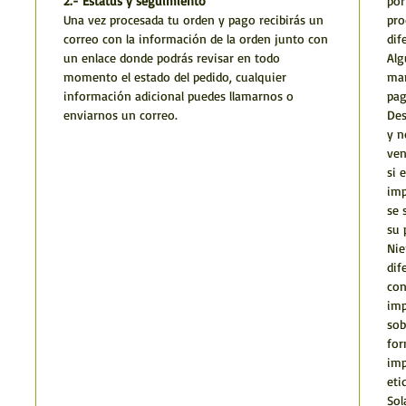
2.- Estatus y seguimiento
por
Una vez procesada tu orden y pago recibirás un
pro
correo con la información de la orden junto con
dif
un enlace donde podrás revisar en todo
Alg
momento el estado del pedido, cualquier
man
información adicional puedes llamarnos o
pag
enviarnos un correo.
Des
y n
ven
si 
imp
se 
su 
Nie
dif
con
imp
sob
for
imp
eti
Sol