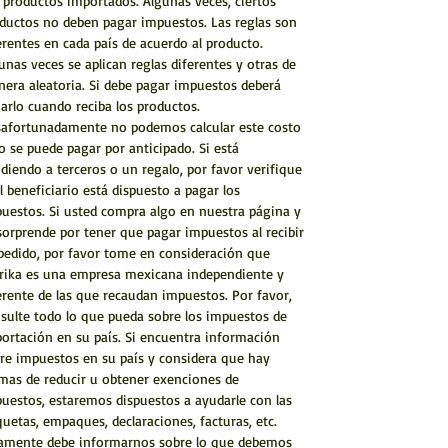
 productos importados. Algunas veces, ciertos
ductos no deben pagar impuestos. Las reglas son
erentes en cada país de acuerdo al producto.
unas veces se aplican reglas diferentes y otras de
era aleatoria. Si debe pagar impuestos deberá
arlo cuando reciba los productos.
afortunadamente no podemos calcular este costo
o se puede pagar por anticipado. Si está
diendo a terceros o un regalo, por favor verifique
el beneficiario está dispuesto a pagar los
uestos. Si usted compra algo en nuestra página y
sorprende por tener que pagar impuestos al recibir
pedido, por favor tome en consideración que
rika es una empresa mexicana independiente y
erente de las que recaudan impuestos. Por favor,
sulte todo lo que pueda sobre los impuestos de
ortación en su país. Si encuentra información
re impuestos en su país y considera que hay
mas de reducir u obtener exenciones de
uestos, estaremos dispuestos a ayudarle con las
quetas, empaques, declaraciones, facturas, etc.
amente debe informarnos sobre lo que debemos