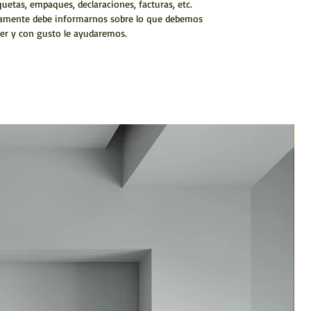
quetas, empaques, declaraciones, facturas, etc.
amente debe informarnos sobre lo que debemos
er y con gusto le ayudaremos.
N