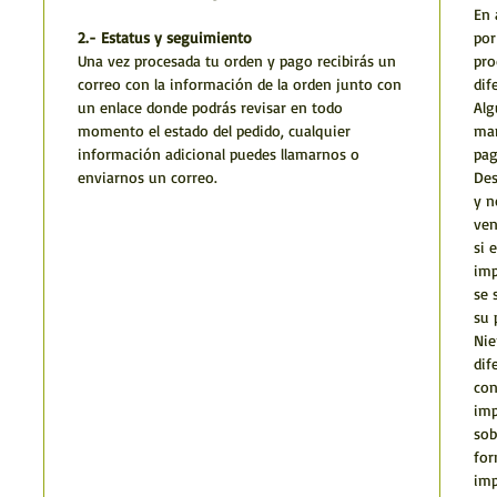
En 
2.- Estatus y seguimiento
por
Una vez procesada tu orden y pago recibirás un
pro
correo con la información de la orden junto con
dif
un enlace donde podrás revisar en todo
Alg
momento el estado del pedido, cualquier
man
información adicional puedes llamarnos o
pag
enviarnos un correo.
Des
y n
ven
si 
imp
se 
su 
Nie
dif
con
imp
sob
for
imp