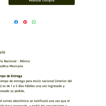
Realizar compra
Medida: 20 x 20 cms (8 x 8")
Realizada con hilo (estambre)
Artesanía huichol
Hecho a mano por artístas Huicholes
* Envío a todo México y el Mundo
TECNICA MADERA FORRADA CON CERA DE CAMPECHE Y
PINTADA CON ESTAMBRE.
vio
ARTESANÍA HUICHOL
ío Nacional - México
ublica Mexicana
mpo de Entrega
tiempo de entrega para envío nacional (interior del
s) es de 1 a 5 días hábiles una vez ingresado y
cesado su pedido.
el correo electrónico se notificará una vez que el
ido haya ingresado. y podrá dar seguimiento a