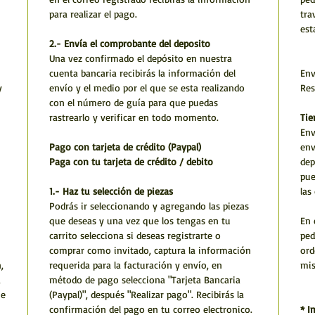
para realizar el pago.
tra
est
2.- Envía el comprobante del deposito
Una vez confirmado el depósito en nuestra
cuenta bancaria recibirás la información del
Env
y
envío y el medio por el que se esta realizando
Res
con el número de guía para que puedas
rastrearlo y verificar en todo momento.
Tie
Env
Pago con tarjeta de crédito (Paypal)
env
Paga con tu tarjeta de crédito / debito
dep
pue
1.- Haz tu selección de piezas
las
Podrás ir seleccionando y agregando las piezas
que deseas y una vez que los tengas en tu
En 
carrito selecciona si deseas registrarte o
ped
comprar como invitado, captura la información
ord
,
requerida para la facturación y envío, en
mi
,
método de pago selecciona "Tarjeta Bancaria
he
(Paypal)", después "Realizar pago". Recibirás la
confirmación del pago en tu correo electronico.
* I