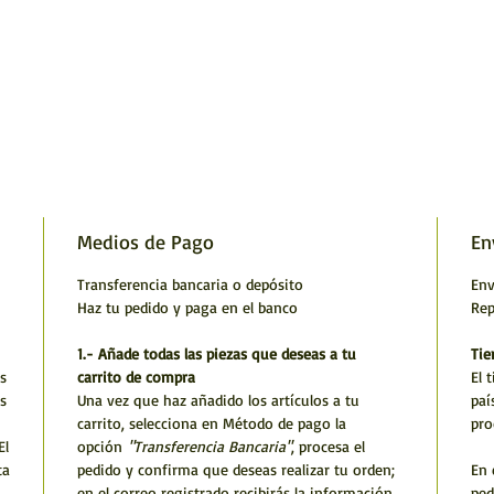
Medios de Pago
En
Transferencia bancaria o depósito
Env
Haz tu pedido y paga en el banco
Rep
1.- Añade todas las piezas que deseas a tu
Tie
s
carrito de compra
El 
s
Una vez que haz añadido los artículos a tu
paí
carrito, selecciona en Método de pago la
pro
El
opción
"Transferencia Bancaria"
, procesa el
ta
pedido y confirma que deseas realizar tu orden;
En 
en el correo registrado recibirás la información
ped