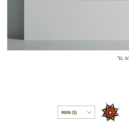
"EL S
Ta
MXN ($)