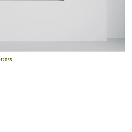
012055
arte Huichol en México.