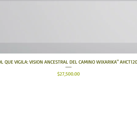
Vista rápida
OL QUE VIGILA: VISION ANCESTRAL DEL CAMINO WIXARIKA" AHCT12
Precio
$27,500.00
tehuari, Arte Huichol, el mejor lugar para comprar 