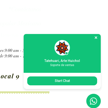
*Contáctanos
Popular Mexicano
Atención a Clientes
es 9:00 am - 5:00 pm
e 9:00 am - 1:45 pm
Tatehuari, Arte Huichol
Soporte de ventas
ocal 9
Start Chat
s de Dios