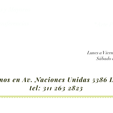
as y Mayoreo
nsferencias
*Arte 
*
Lunes a Viern
Sábado d
nos en Av. Naciones Unidas 5386 L
tel:
311 263 2823
*Cuadros de Estambre
*Accesorios
*Ojo