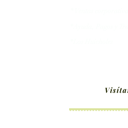
* Ventas corporativ
*Ayuda, Pagos y Tra
*Los Huicholes
Visíta
*Figuras