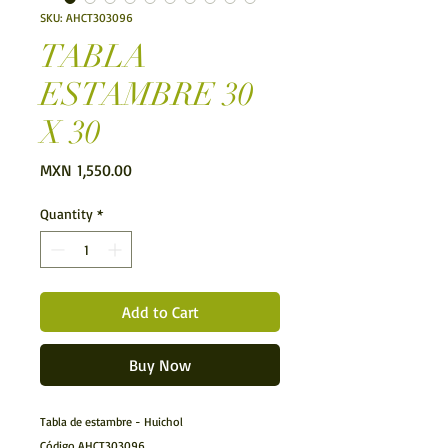
SKU: AHCT303096
TABLA
ESTAMBRE 30
X 30
Price
MXN 1,550.00
Quantity
*
Add to Cart
Buy Now
Tabla de estambre - Huichol
Código AHCT303096