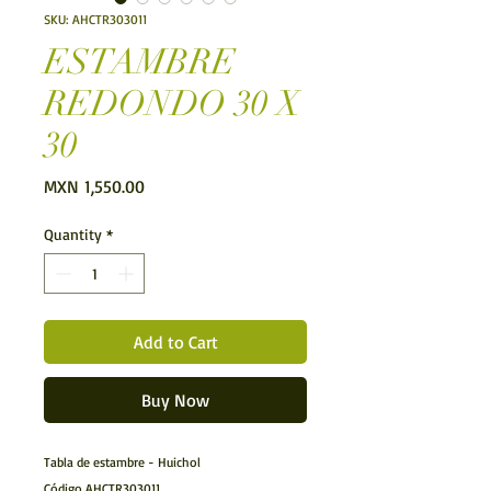
SKU: AHCTR303011
ESTAMBRE
REDONDO 30 X
30
Price
MXN 1,550.00
Quantity
*
Add to Cart
Buy Now
Tabla de estambre - Huichol
Código AHCTR303011