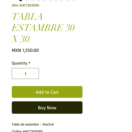
SKU: AHCT303090
TABLA
ESTAMBRE 30
X 30
Price
MXN 1,550.00
Quantity
*
Add to Cart
Buy Now
Tabla de estambre - Huichol
Código AHCT303090