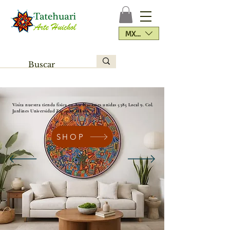
MXN ($)
Visíta nuestra tienda física en Av. Naciones unidas 5385 Local 9. Col.
Jardines Universidad Zapopan Jalisco
SHOP