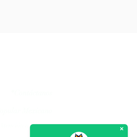
arte Huichol en México.
*Contáctanos
Popular Mexicano
Atención a Clientes