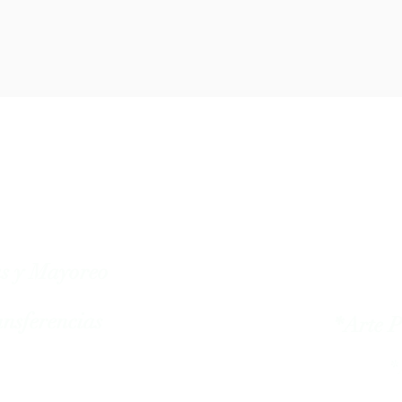
tehuari, Arte Huichol, el mejor lugar para comprar 
as y Mayoreo
nsferencias
*Arte 
*