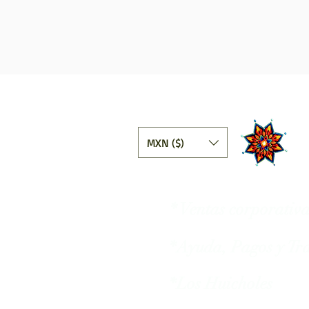
Ta
MXN ($)
* Ventas corporativ
*Ayuda, Pagos y Tra
*Los Huicholes