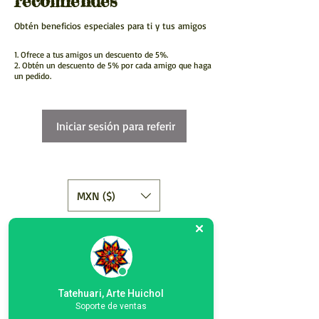
recomiendes
Obtén beneficios especiales para ti y tus amigos
Ofrece a tus amigos un descuento de 5%.
Obtén un descuento de 5% por cada amigo que haga
un pedido.
Iniciar sesión para referir
MXN ($)
Tatehuari, Arte Huichol, el mejor lugar
para comprar arte Huichol en
Tatehuari, Arte Huichol
México.
Soporte de ventas