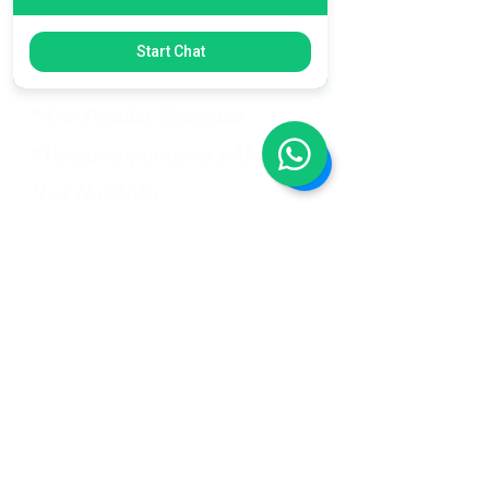
Start Chat
*Contáctanos
*Arte Popular Mexicano
* Ventas corporativas y Mayoreo
*Los Huicholes
*Atención a Clientes
*Ayuda, Pagos y Transferencias
Lunes a Viernes 9:00 am - 5:00 pm
Sábado de 9:00 am - 1:45 pm
Visítanos en Av. Naciones
Unidas 5386 Local 9
tel:
311 263 2823