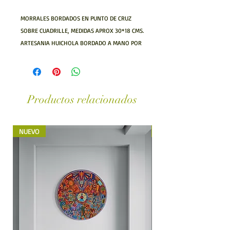
MORRALES BORDADOS EN PUNTO DE CRUZ 
SOBRE CUADRILLE, MEDIDAS APROX 30*18 CMS. 
ARTESANIA HUICHOLA BORDADO A MANO POR 
ARTESANOS HUICHOLES DEL ESTADO DE 
NAYARIT
Productos relacionados
NUEVO
NUEVO