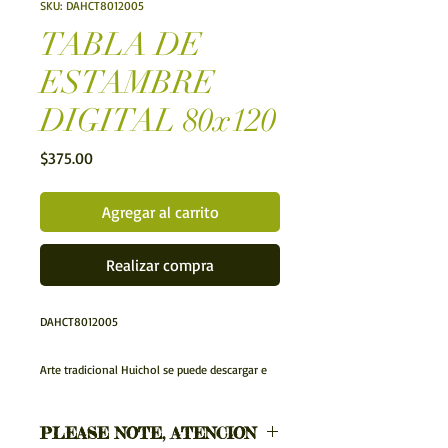
SKU: DAHCT8012005
TABLA DE
ESTAMBRE
DIGITAL 80x120
Precio
$375.00
Agregar al carrito
Realizar compra
DAHCT8012005
Arte tradicional Huichol se puede descargar e
imprimir usted mismo. Una manera rápida y
asequible de añadir hermosas nuevas obras de
PLEASE NOTE, ATENCION
arte a sus paredes.