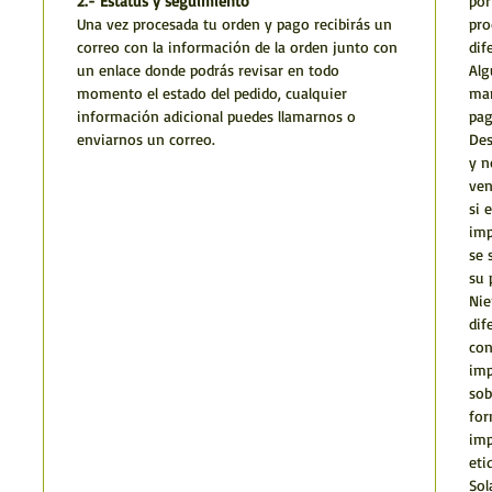
2.- Estatus y seguimiento
por
Una vez procesada tu orden y pago recibirás un
pro
correo con la información de la orden junto con
dif
un enlace donde podrás revisar en todo
Alg
momento el estado del pedido, cualquier
man
información adicional puedes llamarnos o
pag
enviarnos un correo.
Des
y n
ven
si 
imp
se 
su 
Nie
dif
con
imp
sob
for
imp
eti
Sol