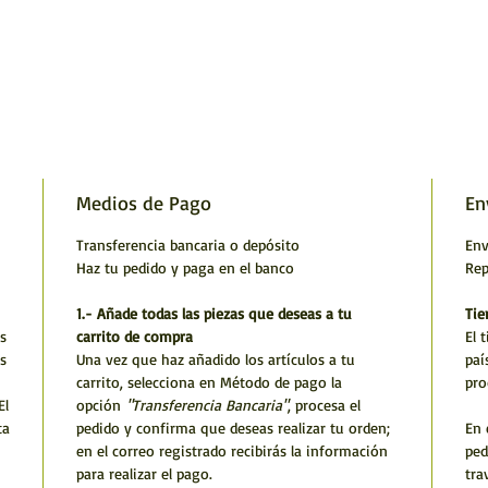
Medios de Pago
En
Transferencia bancaria o depósito
Env
Haz tu pedido y paga en el banco
Rep
1.- Añade todas las piezas que deseas a tu
Tie
s
carrito de compra
El 
s
Una vez que haz añadido los artículos a tu
paí
carrito, selecciona en Método de pago la
pro
El
opción
"Transferencia Bancaria"
, procesa el
ta
pedido y confirma que deseas realizar tu orden;
En 
en el correo registrado recibirás la información
ped
para realizar el pago.
tra