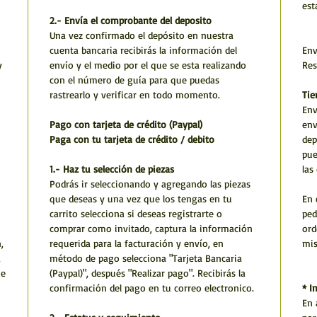
est
2.- Envía el comprobante del deposito
Una vez confirmado el depósito en nuestra
cuenta bancaria recibirás la información del
Env
y
envío y el medio por el que se esta realizando
Res
con el número de guía para que puedas
rastrearlo y verificar en todo momento.
Tie
Env
Pago con tarjeta de crédito (Paypal)
env
Paga con tu tarjeta de crédito / debito
dep
pue
1.- Haz tu selección de piezas
las
Podrás ir seleccionando y agregando las piezas
que deseas y una vez que los tengas en tu
En 
carrito selecciona si deseas registrarte o
ped
comprar como invitado, captura la información
ord
,
requerida para la facturación y envío, en
mi
,
método de pago selecciona "Tarjeta Bancaria
he
(Paypal)", después "Realizar pago". Recibirás la
confirmación del pago en tu correo electronico.
* I
En 