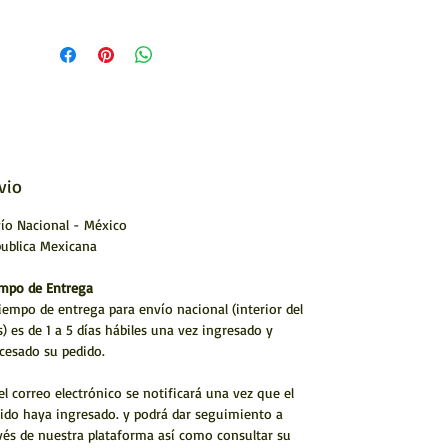
Artesanía mexicana
Hecho a mano por artístas Huicholes
* Envío a todo México y el Mundo
vio
ío Nacional - México
ublica Mexicana
mpo de Entrega
tiempo de entrega para envío nacional (interior del
s) es de 1 a 5 días hábiles una vez ingresado y
cesado su pedido.
el correo electrónico se notificará una vez que el
ido haya ingresado. y podrá dar seguimiento a
vés de nuestra plataforma así como consultar su