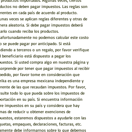
 productos importados. Algunas veces, ciertos
ductos no deben pagar impuestos. Las reglas son
erentes en cada país de acuerdo al producto.
unas veces se aplican reglas diferentes y otras de
era aleatoria. Si debe pagar impuestos deberá
arlo cuando reciba los productos.
afortunadamente no podemos calcular este costo
o se puede pagar por anticipado. Si está
diendo a terceros o un regalo, por favor verifique
el beneficiario está dispuesto a pagar los
uestos. Si usted compra algo en nuestra página y
sorprende por tener que pagar impuestos al recibir
pedido, por favor tome en consideración que
rika es una empresa mexicana independiente y
erente de las que recaudan impuestos. Por favor,
sulte todo lo que pueda sobre los impuestos de
ortación en su país. Si encuentra información
re impuestos en su país y considera que hay
mas de reducir u obtener exenciones de
uestos, estaremos dispuestos a ayudarle con las
quetas, empaques, declaraciones, facturas, etc.
amente debe informarnos sobre lo que debemos