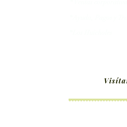
* Ventas corporativ
*Ayuda, Pagos y Tra
*Los Huicholes
Visíta
*Figuras