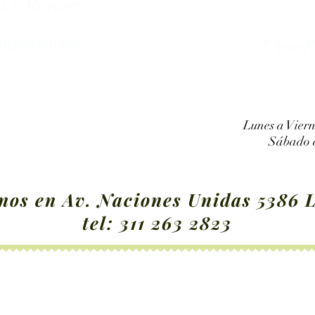
as y Mayoreo
nsferencias
*Arte 
*
Lunes a Viern
Sábado d
nos en Av. Naciones Unidas 5386 L
tel:
311 263 2823
*Cuadros de Estambre
*Accesorios
*Ojo