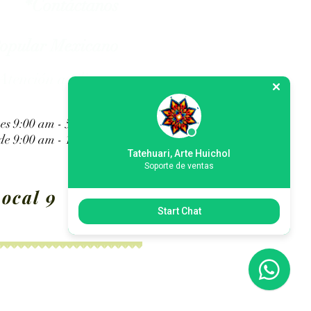
*Contáctanos
Popular Mexicano
Atención a Clientes
es 9:00 am - 5:00 pm
e 9:00 am - 1:45 pm
Tatehuari, Arte Huichol
Soporte de ventas
ocal 9
Start Chat
s de Dios