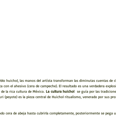
ueblo huichol, las manos del artísta transforman las diminutas cuentas de 
a con el ahesivo (cera de campeche). El resultado es una verdadera explosi
 de la rica cultura de México.
La
cultura huichol
se guía por las tradicio
uri (peyote) es la pieza central de Huichol ritualismo, venerado por sus pr
ndo cera de abeja hasta cubrirla completamente, posteriormente se pega un