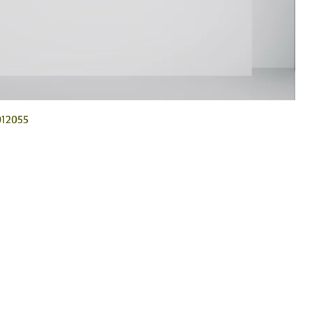
012055
arte Huichol en México.