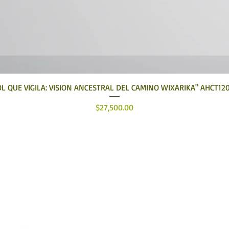
Vista rápida
OL QUE VIGILA: VISION ANCESTRAL DEL CAMINO WIXARIKA" AHCT12
Precio
$27,500.00
tehuari, Arte Huichol, el mejor lugar para comprar 