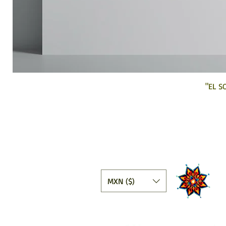
"EL S
Ta
MXN ($)