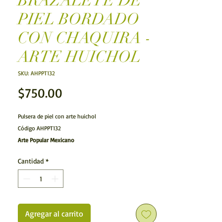
BRAZALETE DE
PIEL BORDADO
CON CHAQUIRA -
ARTE HUICHOL
SKU: AHPPT132
Precio
$750.00
Pulsera de piel con arte huichol
Código AHPPT132
Arte Popular Mexicano
Arte Huichol.- Pulsera de piel con chaquira o piedras
Cantidad
*
realizada por los artsanos huicholes de Nayarit. La
joyería hecha con cuentas de chaquira es un elemento
importante en la indumentaria de los huicholes y es un
excelente accesorio para combinar.
Características:
Agregar al carrito