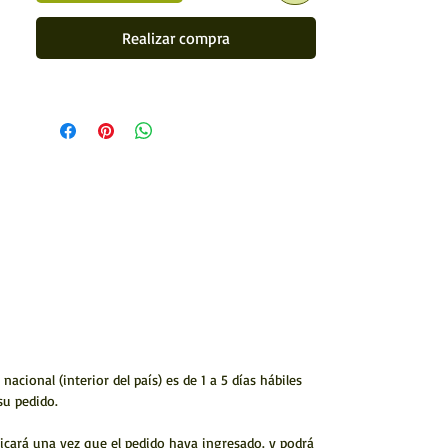
Articulo hecho a mano
Medida: 5.5 x 25 cms
Realizar compra
(2.16535 x 9.84252 inches)
Cuenta con tres broches ajustables para todas las
medidas.
Realizada con piel y chaquira
Artesanía mexicana
Hecho a mano por artístas Huicholes
* Envío a todo México y el Mundo
acional (interior del país) es de 1 a 5 días hábiles
su pedido.
ficará una vez que el pedido haya ingresado. y podrá