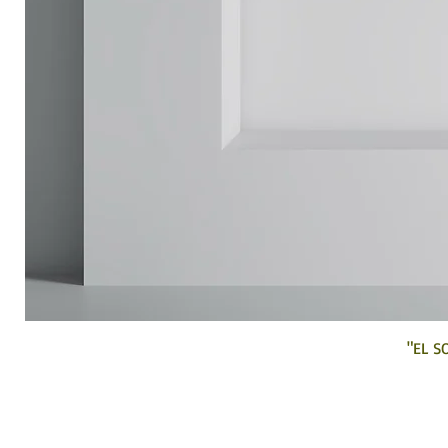
"EL S