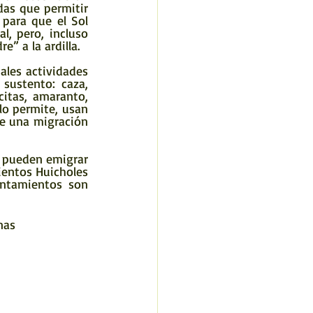
das que permitir 
para que el Sol 
l, pero, incluso 
” a la ardilla.
sustento: caza, 
itas, amaranto, 
lo permite, usan 
e una migración 
ientos Huicholes 
entamientos son 
nas