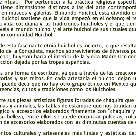
l tiene dimensiones distintas a las del arte contempor
en museos y galerías. El mundo Huichol, esta dividido en 
l huichol sostiene que la vida empezó en el océano; el re
a vida cotidiana y las tradiciones huicholes y el que tien
evela el mundo huichol y el arte huichol de sus rituales que
omo comunidad Huichol.
do de la Conquista, muchos sobrevivientes de diversos pu
chol, huyeron hacia el interior de la Sierra Madre Occiden
ucción dejada por las tropas españolas.
orias y sus mitos. En cada artesanía el huichol dejan 
e puede decir que no hay otro grupo étnico en Mexico qu
eencias, cultos y tradiciones como los Huicholes.
mas y animales, las tablas de estambre que nos brindan u
ico y accesorios elaborados finamente con "chaquira y 
 belleza, entre ellos se puede encontrar pulseras, colla
in de accesorios elaborados con las diminutas cuentas de 