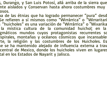
, Durango, y San Luis Potosí, allá arriba de la sierra que
ante aislados y Conservan hasta ahora costumbres muy a
osos.
na de las étnias que ha logrado permanecer “pura” desd
e refieren a sí mismos como “Wirrárrica” o “Wirraritari”
 “huicholes” es una variación de “Wirrárrica” o "Wixarik
la mística cultura de la comunidad huichol; en la 
gmáticos mundos cuyos protagonistas recurrentes son
, espirales, montañas y océanos cósmicos que incansabl
te, la religión y las costumbres de los Huicholes. E
ue se ha mantenido alejado de influencia externa a travé
central de Mexico, donde los huicholes viven en lugares 
al en los Estados de Nayarit y Jalisco.