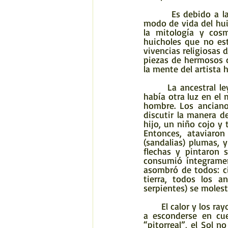
        Es debido a la importancia del mundo sagrado huichol y su intrínseca relación con el 
modo de vida del huic
la mitología y cosm
huicholes que no est
vivencias religiosas 
piezas de hermosos c
la mente del artista h
       La ancestral leyenda: La leyenda huichol relata como, en los comienzos del tiempo, no 
había otra luz en el
hombre. Los anciano
discutir la manera d
hijo, un niño cojo y 
Entonces, ataviaron
(sandalias) plumas, 
flechas y pintaron 
consumió íntegrament
asombró de todos: ci
tierra, todos los a
serpientes) se molest
       El calor y los rayos del Sol eran intensos y cegaban a los animales de la noche, forzándolos 
a esconderse en cuev
“pitorreal”, el Sol n