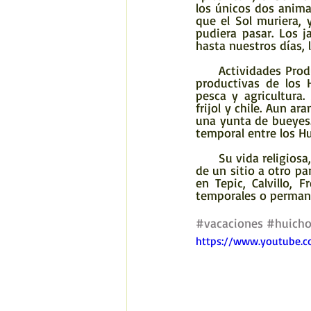
los únicos dos animal
que el Sol muriera, 
pudiera pasar. Los ja
hasta nuestros días, 
     Actividades Productivas: Aparte de la venta de sus artesanías, las principales actividades 
productivas de los 
pesca y agricultura.
frijol y chile. Aun a
una yunta de bueyes.
temporal entre los Hu
      Su vida religiosa, política y económica esta organizada de tal manera que pueden emigrar 
de un sitio a otro pa
en Tepic, Calvillo, 
temporales o perman
#vacaciones
#huicho
https://www.youtube.c