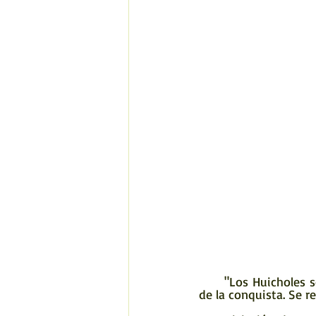
      "Los Huicholes son una de las etnias que ha logrado permanecer pura desde los tiempos 
de la conquista. Se r