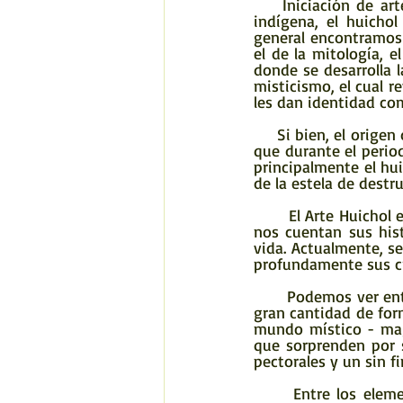
    Iniciación de arte ritual.-  Por pertenecer a la práctica religiosa específica de un grupo 
indígena, el huicho
general encontramos 
el de la mitología, e
donde se desarrolla l
misticismo, el cual r
les dan identidad c
     Si bien, el origen de esta fascinante etnia huichol es incierto, lo que resulta indiscutible  es 
que durante el perio
principalmente el hui
de la estela de destr
       El Arte Huichol es una forma de escritura, ya que a través de las creaciones, los Huicholes 
nos cuentan sus hist
vida. Actualmente, s
profundamente sus cr
       Podemos ver entre sus piezas artísticas figuras forradas de chaquira que representan una 
gran cantidad de for
mundo místico - mag
que sorprenden por su
pectorales y un sin f
      Entre los elementos culturales y artesanales más lindas y estéticas del arte huichol se 