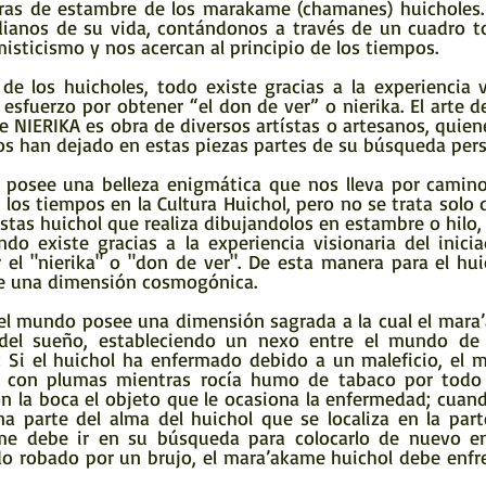
ras de estambre de los marakame (chamanes) huicholes. 
dianos de su vida, contándonos a través de un cuadro to
misticismo y nos acercan al principio de los tiempos.  
 esfuerzo por obtener “el don de ver” o nierika. El arte de
 NIERIKA es obra de diversos artístas o artesanos, quien
nos han dejado en estas piezas partes de su búsqueda per
e los tiempos en la Cultura Huichol, pero no se trata solo 
ístas huichol que realiza dibujandolos en estambre o hilo, e
ndo existe gracias a la experiencia visionaria del inicia
el "nierika" o "don de ver". De esta manera para el huic
ene una dimensión cosmogónica.
el sueño, estableciendo un nexo entre el mundo de l
 Si el huichol ha enfermado debido a un maleficio, el 
o con plumas mientras rocía humo de tabaco por todo 
n la boca el objeto que le ocasiona la enfermedad; cuand
na parte del alma del huichol que se localiza en la parte
me debe ir en su búsqueda para colocarlo de nuevo en 
do robado por un brujo, el mara’akame huichol debe enfren