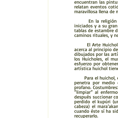
encuentran las pintu
relatan eventos coti
maravillosa llena de 
       En la religión de los huicholes, todo existe gracias a la experiencia visionaria de los 
iniciados y a su gran
tablas de estambre de
caminos rituales, y 
       El Arte Huichol posee una belleza enigmática que nos lleva por caminos míticos y nos 
acerca al principio d
dibujados por las art
los Huicholes, el mu
esfuerzo por obtener 
artística huichol ti
       Para el huichol, el mundo posee una dimensión sagrada a la cual el mara’akame (chamán) 
penetra por medio d
profano. Costumbres:
“limpiar” al enferm
después succionar co
perdido el kupúri (u
cabeza) el mara’aka
cuando éste sí ha si
recuperarlo.