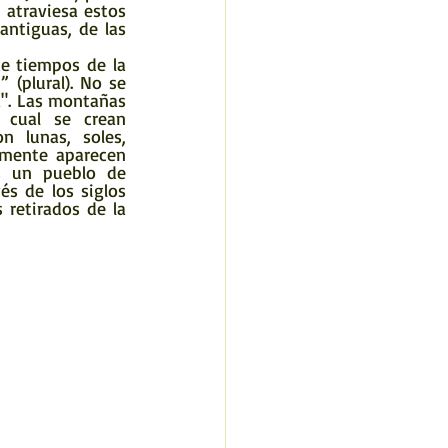
 atraviesa estos 
ntiguas, de las 
e tiempos de la 
 (plural). No se 
a". Las montañas 
cual se crean 
 lunas, soles, 
emente aparecen 
s un pueblo de 
s de los siglos 
retirados de la 