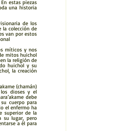
En estas piezas 
da una historia 
 la colección de 
es van por estos 
sonal
de mitos huichol 
n la religión de 
do huichol y su 
hol, la creación 
os dioses y el 
mara’akame debe 
su cuerpo para 
o el enfermo ha 
 superior de la 
su lugar, pero 
tarse a él para 