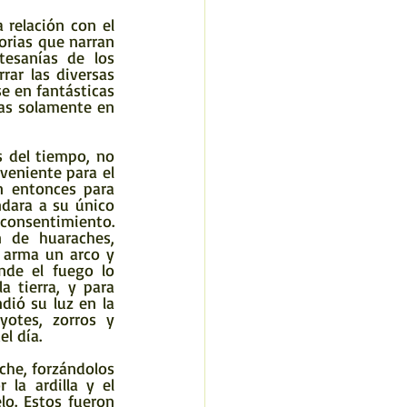
orias que narran 
esanías de los 
ar las diversas 
e en fantásticas 
as solamente en 
eniente para el 
 entonces para 
dara a su único 
 consentimiento. 
 de huaraches, 
 arma un arco y 
de el fuego lo 
 tierra, y para 
ió su luz en la 
otes, zorros y 
l día.
la ardilla y el 
lo. Estos fueron 