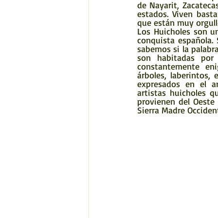
de Nayarit, Zacatecas
estados. Viven bast
que están muy orgull
Los Huicholes son u
conquista española. S
sabemos si la palabra
son habitadas por 
constantemente eni
árboles, laberintos
expresados en el ar
artistas huicholes q
provienen del Oeste 
Sierra Madre Occident