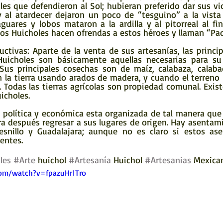
es que defendieron al Sol; hubieran preferido dar sus vi
y al atardecer dejaron un poco de “tesguino” a la vista 
guares y lobos mataron a la ardilla y al pitorreal al fina
los Huicholes hacen ofrendas a estos héroes y llaman “Padre
Huicholes son básicamente aquellas necesarias para su 
 Sus principales cosechas son de maíz, calabaza, calabac
ran la tierra usando arados de madera, y cuando el terreno 
 Todas las tierras agrícolas son propiedad comunal. Exist
icholes.
ra después regresar a sus lugares de origen. Hay asentam
Fresnillo y Guadalajara; aunque no es claro si estos as
entes.
les
#Arte
 huichol 
#Artesanía
 Huichol 
#Artesanias
 Mexica
om/watch?v=fpazuHr1Tro