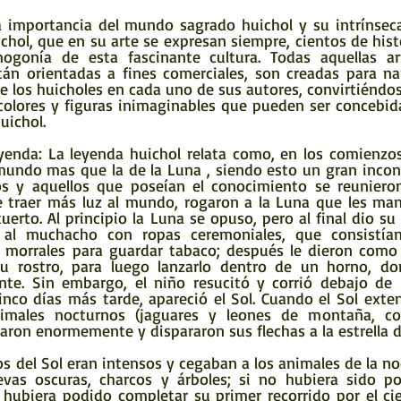
hol, que en su arte se expresan siempre, cientos de hist
ogonía de esta fascinante cultura. Todas aquellas art
án orientadas a fines comerciales, son creadas para narr
de los huicholes en cada uno de sus autores, convirtiéndos
olores y figuras inimaginables que pueden ser concebid
uichol.
 mundo mas que la de la Luna , siendo esto un gran inconv
s y aquellos que poseían el conocimiento se reunieron
e traer más luz al mundo, rogaron a la Luna que les man
tuerto. Al principio la Luna se opuso, pero al final dio su
 al muchacho con ropas ceremoniales, que consistían
y morrales para guardar tabaco; después le dieron como
su rostro, para luego lanzarlo dentro de un horno, don
e. Sin embargo, el niño resucitó y corrió debajo de la
nco días más tarde, apareció el Sol. Cuando el Sol extend
nimales nocturnos (jaguares y leones de montaña, coy
aron enormemente y dispararon sus flechas a la estrella de
as oscuras, charcos y árboles; si no hubiera sido por 
o hubiera podido completar su primer recorrido por el cie