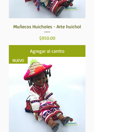
Muñecos Huicholes - Arte huichol
Precio
$950.00
Agregar al carrito
NUEVO