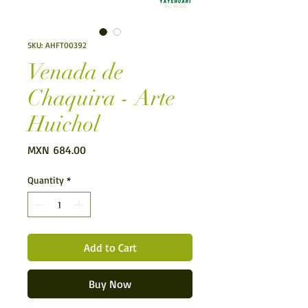
SKU: AHFT00392
Venada de
Chaquira - Arte
Huichol
Price
MXN 684.00
Quantity
*
Add to Cart
Buy Now