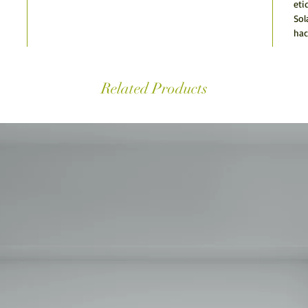
eti
Sol
hac
Related Products