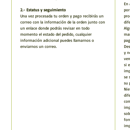
En 
2.- Estatus y seguimiento
por
Una vez procesada tu orden y pago recibirás un
pro
correo con la información de la orden junto con
dif
un enlace donde podrás revisar en todo
Alg
momento el estado del pedido, cualquier
man
información adicional puedes llamarnos o
pag
enviarnos un correo.
Des
y n
ven
si 
imp
se 
su 
Nie
dif
con
imp
sob
for
imp