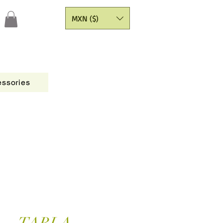
MXN ($)
ssories
Figures
CATALOGO
Painting Yarns