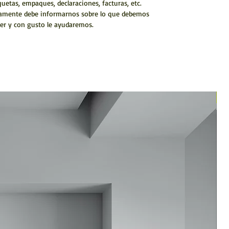
quetas, empaques, declaraciones, facturas, etc.
amente debe informarnos sobre lo que debemos
er y con gusto le ayudaremos.
N