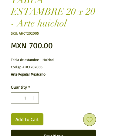
TABLA
ESTAMBRE 20 x 20
- Arte huichol
SKU: AHCT202005
Price
MXN 700.00
Tabla de estambre - Huichol
Código AHCT202005
Arte Popular Mexicano
Arte Huichol.- La hechura de las tablas de estambre
Quantity
*
huicholas son verdaderas pinturas de estambre
multicolor, el estambre es pegado con cera de
Campeche (cera de abeja), donde los huicholes
expresan las visiones que tienen durante sus riturales,
sus historias y religión.
Add to Cart
Características:
Articulo hecho a mano