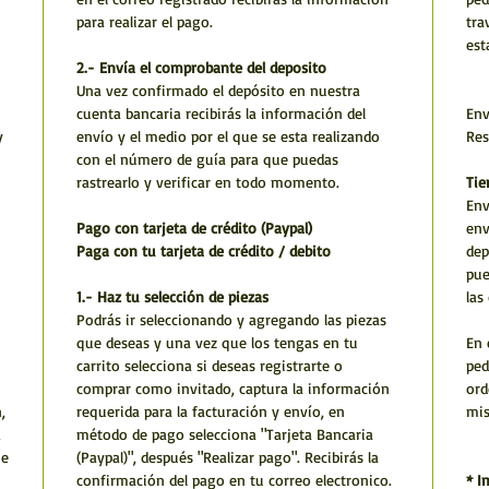
para realizar el pago.
tra
est
2.- Envía el comprobante del deposito
Una vez confirmado el depósito en nuestra
cuenta bancaria recibirás la información del
Env
y
envío y el medio por el que se esta realizando
Res
con el número de guía para que puedas
rastrearlo y verificar en todo momento.
Tie
Env
Pago con tarjeta de crédito (Paypal)
env
Paga con tu tarjeta de crédito / debito
dep
pue
1.- Haz tu selección de piezas
las
Podrás ir seleccionando y agregando las piezas
que deseas y una vez que los tengas en tu
En 
carrito selecciona si deseas registrarte o
ped
comprar como invitado, captura la información
ord
,
requerida para la facturación y envío, en
mi
,
método de pago selecciona "Tarjeta Bancaria
he
(Paypal)", después "Realizar pago". Recibirás la
confirmación del pago en tu correo electronico.
* I