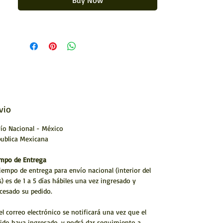
Buy Now
Medida: 20 x 20 cms (8 x 8")
Realizada con hilo (estambre)
Artesanía huichol
Hecho a mano por artístas Huicholes
* Envío a todo México y el Mundo
TECNICA MADERA FORRADA CON CERA DE CAMPECHE Y
PINTADA CON ESTAMBRE.
vio
ARTESANÍA HUICHOL
ío Nacional - México
ublica Mexicana
mpo de Entrega
tiempo de entrega para envío nacional (interior del
s) es de 1 a 5 días hábiles una vez ingresado y
cesado su pedido.
el correo electrónico se notificará una vez que el
ido haya ingresado. y podrá dar seguimiento a