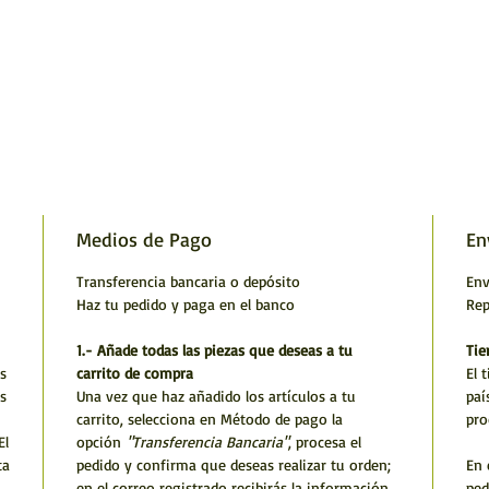
Medios de Pago
En
Transferencia bancaria o depósito
Env
Haz tu pedido y paga en el banco
Rep
1.- Añade todas las piezas que deseas a tu
Tie
s
carrito de compra
El 
s
Una vez que haz añadido los artículos a tu
paí
carrito, selecciona en Método de pago la
pro
El
opción
"Transferencia Bancaria"
, procesa el
ta
pedido y confirma que deseas realizar tu orden;
En 
en el correo registrado recibirás la información
ped