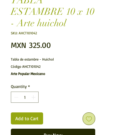
TABLA
ESTAMBRE 10 x 10
- Arte huichol
SKU: AHCT101042
Price
MXN 325.00
Tabla de estambre - Huichol
Código AHCT101042
Arte Popular Mexicano
Arte Huichol.- La hechura de las tablas de estambre
Quantity
*
huicholas son verdaderas pinturas de estambre
multicolor, el estambre es pegado con cera de
Campeche (cera de abeja), donde los huicholes
expresan las visiones que tienen durante sus riturales,
sus historias y religión.
Add to Cart
Características:
Articulo hecho a mano