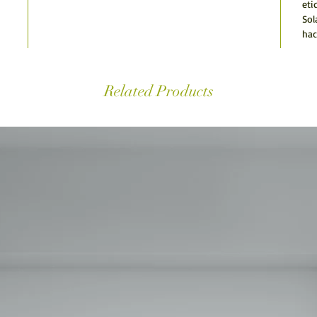
eti
Sol
hac
Related Products