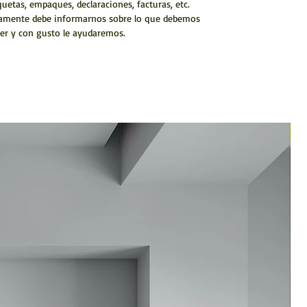
quetas, empaques, declaraciones, facturas, etc.
amente debe informarnos sobre lo que debemos
er y con gusto le ayudaremos.
N