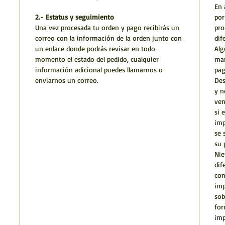
En 
2.- Estatus y seguimiento
por
Una vez procesada tu orden y pago recibirás un
pro
correo con la información de la orden junto con
dif
un enlace donde podrás revisar en todo
Alg
momento el estado del pedido, cualquier
man
información adicional puedes llamarnos o
pag
enviarnos un correo.
Des
y n
ven
si 
imp
se 
su 
Nie
dif
con
imp
sob
for
imp