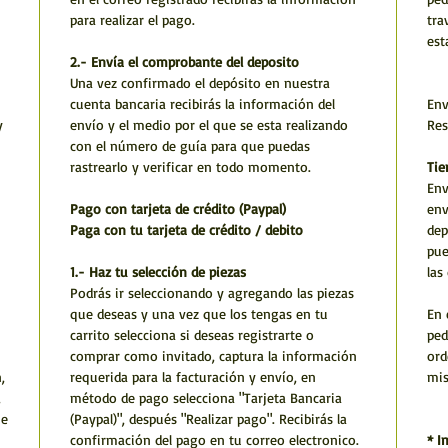
para realizar el pago.
tra
est
2.- Envía el comprobante del deposito
Una vez confirmado el depósito en nuestra
cuenta bancaria recibirás la información del
Env
y
envío y el medio por el que se esta realizando
Res
con el número de guía para que puedas
rastrearlo y verificar en todo momento.
Tie
Env
Pago con tarjeta de crédito (Paypal)
env
Paga con tu tarjeta de crédito / debito
dep
pue
1.- Haz tu selección de piezas
las
Podrás ir seleccionando y agregando las piezas
que deseas y una vez que los tengas en tu
En 
carrito selecciona si deseas registrarte o
ped
comprar como invitado, captura la información
ord
,
requerida para la facturación y envío, en
mi
,
método de pago selecciona "Tarjeta Bancaria
he
(Paypal)", después "Realizar pago". Recibirás la
confirmación del pago en tu correo electronico.
* I