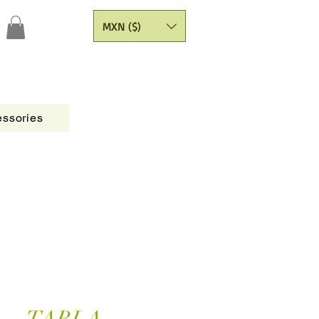
MXN ($)
ssories
Figures
CATALOGO
Painting Yarns