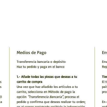
Medios de Pago
En
Transferencia bancaria o depósito
Env
Haz tu pedido y paga en el banco
Rep
1.- Añade todas las piezas que deseas a tu
Tie
s
carrito de compra
El 
s
Una vez que haz añadido los artículos a tu
paí
carrito, selecciona en Método de pago la
pro
El
opción
"Transferencia Bancaria"
, procesa el
ta
pedido y confirma que deseas realizar tu orden;
En 
en el correo registrado recibirás la información
ped