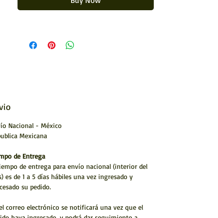
Buy Now
Medida: 10 x 10 cms (4 x 4")
Realizada con hilo (estambre)
Artesanía huichol
Hecho a mano por artístas Huicholes
* Envío a todo México y el Mundo
TECNICA MADERA FORRADA CON CERA DE CAMPECHE Y
PINTADA CON ESTAMBRE.
vio
ARTESANÍA HUICHOL
ío Nacional - México
ublica Mexicana
mpo de Entrega
tiempo de entrega para envío nacional (interior del
s) es de 1 a 5 días hábiles una vez ingresado y
cesado su pedido.
el correo electrónico se notificará una vez que el
ido haya ingresado. y podrá dar seguimiento a