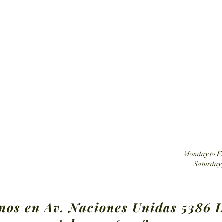
Tatehuari, Huichol Art, the best place to buy Huic
ansfers
Monday to Fr
Saturday 
nos en Av. Naciones Unidas 5386 L