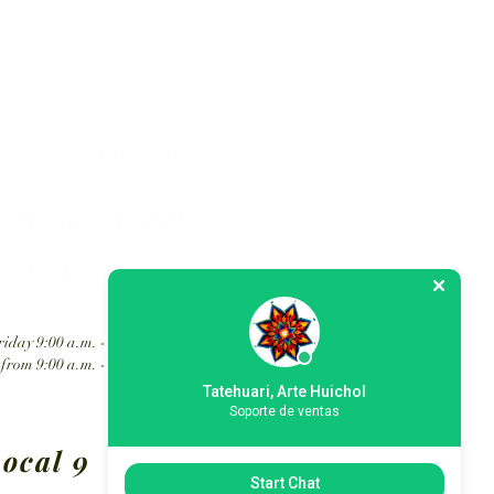
hol art in Mexico.
Tatehuari
Mexican Art Folk
Customer service
iday 9:00 a.m. - 6:30 p.m.
from 9:00 a.m. - 2:00 p.m.
Tatehuari, Arte Huichol
Soporte de ventas
ocal 9
Start Chat