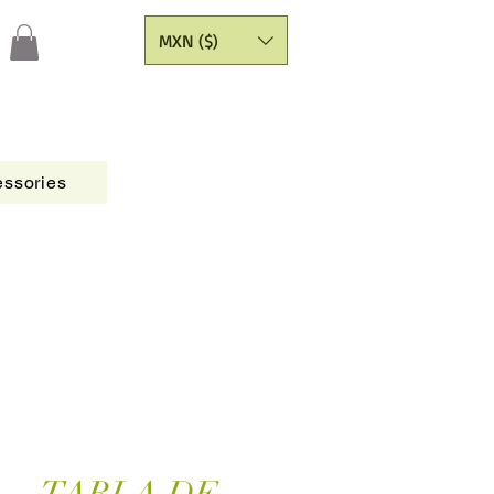
MXN ($)
ssories
Figures
CATALOGO
Painting Yarns