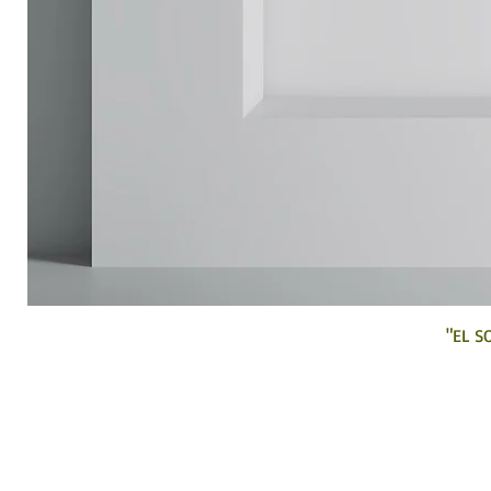
"EL S