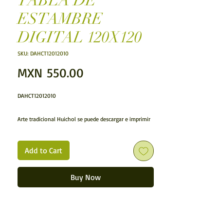
TABLA DE
ESTAMBRE
DIGITAL 120X120
SKU: DAHCT12012010
Price
MXN 550.00
DAHCT12012010
Arte tradicional Huichol se puede descargar e imprimir
usted mismo. Una manera rápida y asequible de añadir
hermosas nuevas obras de arte a sus paredes.
Add to Cart
Esta es una imagen de una pintura de hilo real hecha
Buy Now
por un artista de la tribu Huichol de México.
• • Esta es una impresión DIGITAL de descarga
instantánea solamente. No se le enviará por correo