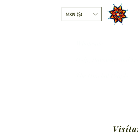
MXN ($)
Wholesale
Help, Payments and Tr
The Huichol People
Visíta