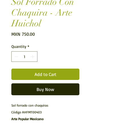
Sol Forrado Con
Chaquira - Arte
Huichol
Price
MXN 750.00
Quantity
*
Add to Cart
Buy Now
Sol forrado con chaquiras
Código AHFMT00403
Arte Popular Mexicano
Arte Huichol.- Figura realizada por los