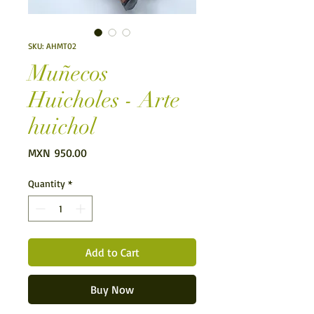
SKU: AHMT02
Muñecos
Huicholes - Arte
huichol
Price
MXN 950.00
Quantity
*
Add to Cart
Buy Now