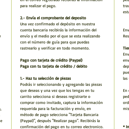
para realizar el pago.
tra
est
2.- Envía el comprobante del deposito
Una vez confirmado el depósito en nuestra
cuenta bancaria recibirás la información del
Env
y
envío y el medio por el que se esta realizando
Res
con el número de guía para que puedas
rastrearlo y verificar en todo momento.
Tie
Env
Pago con tarjeta de crédito (Paypal)
env
Paga con tu tarjeta de crédito / debito
dep
pue
1.- Haz tu selección de piezas
las
Podrás ir seleccionando y agregando las piezas
que deseas y una vez que los tengas en tu
En 
carrito selecciona si deseas registrarte o
ped
comprar como invitado, captura la información
ord
,
requerida para la facturación y envío, en
mi
,
método de pago selecciona "Tarjeta Bancaria
he
(Paypal)", después "Realizar pago". Recibirás la
confirmación del pago en tu correo electronico.
* I