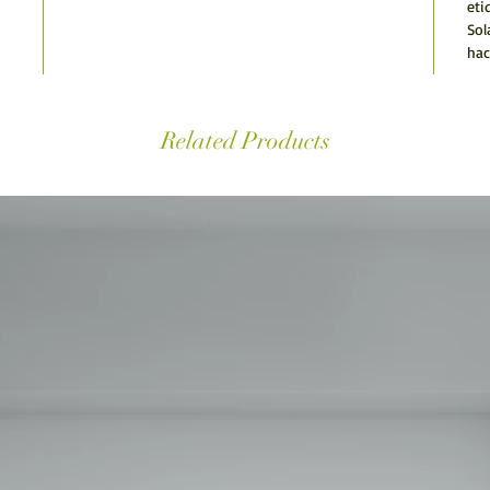
eti
Sol
hac
Related Products