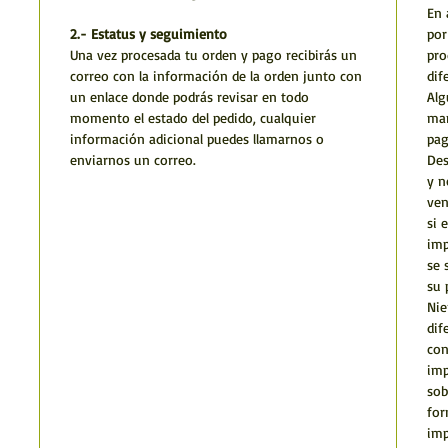
En 
2.- Estatus y seguimiento
por
Una vez procesada tu orden y pago recibirás un
pro
correo con la información de la orden junto con
dif
un enlace donde podrás revisar en todo
Alg
momento el estado del pedido, cualquier
man
información adicional puedes llamarnos o
pag
enviarnos un correo.
Des
y n
ven
si 
imp
se 
su 
Nie
dif
con
imp
sob
for
imp