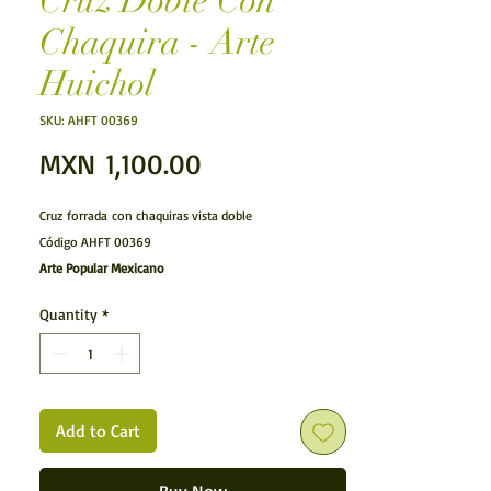
Cruz Doble Con
Chaquira - Arte
Huichol
SKU: AHFT 00369
Price
MXN 1,100.00
Cruz forrada con chaquiras vista doble
Código AHFT 00369
Arte Popular Mexicano
Arte Huichol.- Figura mediana realizada por los
Quantity
*
huicholes y forrada con diminutas cuentas de chaquira.
Características:
Articulo hecho a mano
Medidas: (Largo x Ancho
(Profundidad)
x Alto)
L: 15 cms (5.90 inches)
Add to Cart
A: 9 cms (3.54 inches)
A: 5 cms (2 inches)