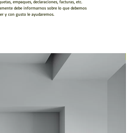
quetas, empaques, declaraciones, facturas, etc.
amente debe informarnos sobre lo que debemos
er y con gusto le ayudaremos.
N