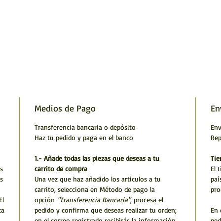
Medios de Pago
En
Transferencia bancaria o depósito
Env
Haz tu pedido y paga en el banco
Rep
1.- Añade todas las piezas que deseas a tu
Tie
s
carrito de compra
El 
s
Una vez que haz añadido los artículos a tu
paí
carrito, selecciona en Método de pago la
pro
El
opción
"Transferencia Bancaria"
, procesa el
ta
pedido y confirma que deseas realizar tu orden;
En 
en el correo registrado recibirás la información
ped