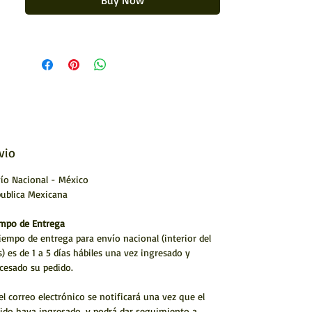
Buy Now
Forrado con chaquiras
vio
ío Nacional - México
ublica Mexicana
mpo de Entrega
tiempo de entrega para envío nacional (interior del
s) es de 1 a 5 días hábiles una vez ingresado y
cesado su pedido.
el correo electrónico se notificará una vez que el
ido haya ingresado. y podrá dar seguimiento a