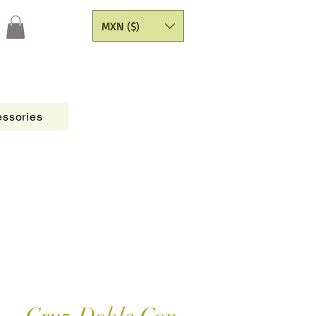
MXN ($)
ssories
Figures
CATALOGO
Painting Yarns