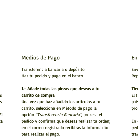
Medios de Pago
En
Transferencia bancaria o depósito
Env
Haz tu pedido y paga en el banco
Rep
1.- Añade todas las piezas que deseas a tu
Tie
s
carrito de compra
El 
s
Una vez que haz añadido los artículos a tu
paí
carrito, selecciona en Método de pago la
pro
El
opción
"Transferencia Bancaria"
, procesa el
ta
pedido y confirma que deseas realizar tu orden;
En 
en el correo registrado recibirás la información
ped
para realizar el pago.
tra