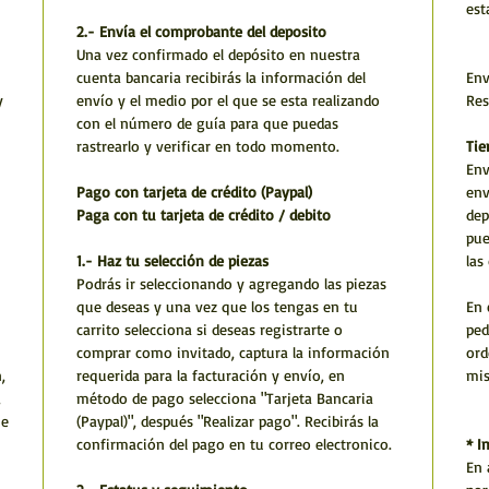
est
2.- Envía el comprobante del deposito
Una vez confirmado el depósito en nuestra
cuenta bancaria recibirás la información del
Env
y
envío y el medio por el que se esta realizando
Res
con el número de guía para que puedas
rastrearlo y verificar en todo momento.
Tie
Env
Pago con tarjeta de crédito (Paypal)
env
Paga con tu tarjeta de crédito / debito
dep
pue
1.- Haz tu selección de piezas
las
Podrás ir seleccionando y agregando las piezas
que deseas y una vez que los tengas en tu
En 
carrito selecciona si deseas registrarte o
ped
comprar como invitado, captura la información
ord
,
requerida para la facturación y envío, en
mi
,
método de pago selecciona "Tarjeta Bancaria
he
(Paypal)", después "Realizar pago". Recibirás la
confirmación del pago en tu correo electronico.
* I
En 