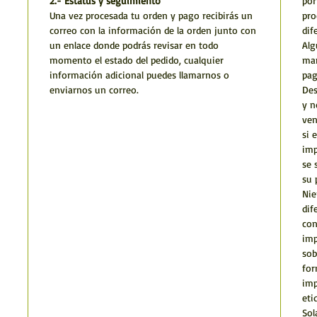
2.- Estatus y seguimiento
por
Una vez procesada tu orden y pago recibirás un
pro
correo con la información de la orden junto con
dif
un enlace donde podrás revisar en todo
Alg
momento el estado del pedido, cualquier
man
información adicional puedes llamarnos o
pag
enviarnos un correo.
Des
y n
ven
si 
imp
se 
su 
Nie
dif
con
imp
sob
for
imp
eti
Sol