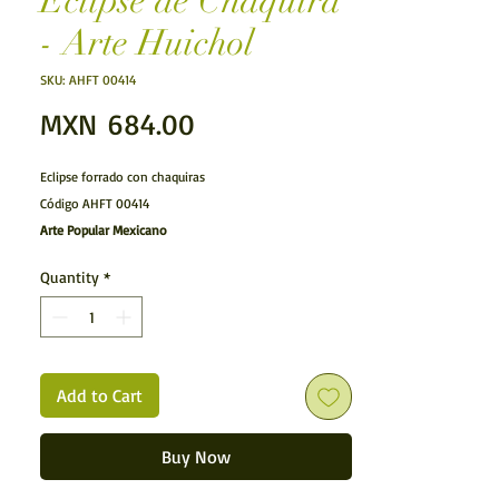
Eclipse de Chaquira
- Arte Huichol
SKU: AHFT 00414
Price
MXN 684.00
Eclipse forrado con chaquiras
Código AHFT 00414
Arte Popular Mexicano
Arte Huichol.- Figura Chica realizada por los huicholes
Quantity
*
y forrada con diminutas cuentas de chaquira.
Características:
Articulo hecho a mano
Medidas: (Largo x Ancho
(Profundidad)
x Alto)
L: 10 cms ( 3.93701 inches)
Add to Cart
A: 1 cms ( .39 inches)
A: 9 cms ( 3.54 inches)
Buy Now
Forrado con chaquiras