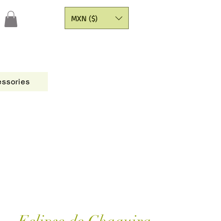
MXN ($)
ssories
Figures
CATALOGO
Painting Yarns