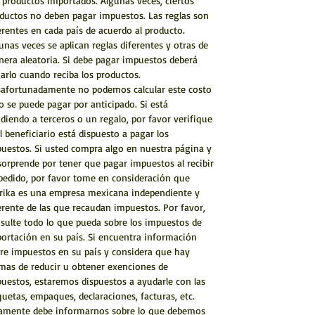
 productos importados. Algunas veces, ciertos
ductos no deben pagar impuestos. Las reglas son
erentes en cada país de acuerdo al producto.
unas veces se aplican reglas diferentes y otras de
era aleatoria. Si debe pagar impuestos deberá
arlo cuando reciba los productos.
afortunadamente no podemos calcular este costo
o se puede pagar por anticipado. Si está
diendo a terceros o un regalo, por favor verifique
el beneficiario está dispuesto a pagar los
uestos. Si usted compra algo en nuestra página y
sorprende por tener que pagar impuestos al recibir
pedido, por favor tome en consideración que
rika es una empresa mexicana independiente y
erente de las que recaudan impuestos. Por favor,
sulte todo lo que pueda sobre los impuestos de
ortación en su país. Si encuentra información
re impuestos en su país y considera que hay
mas de reducir u obtener exenciones de
uestos, estaremos dispuestos a ayudarle con las
quetas, empaques, declaraciones, facturas, etc.
amente debe informarnos sobre lo que debemos