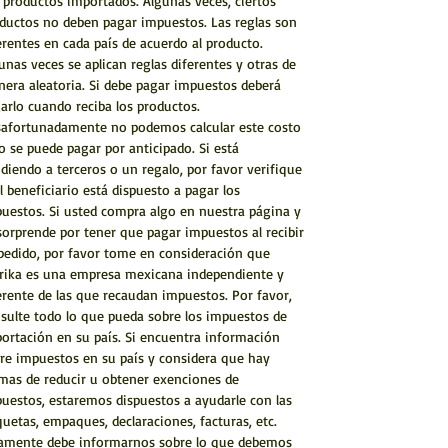
 productos importados. Algunas veces, ciertos
ductos no deben pagar impuestos. Las reglas son
erentes en cada país de acuerdo al producto.
unas veces se aplican reglas diferentes y otras de
era aleatoria. Si debe pagar impuestos deberá
arlo cuando reciba los productos.
afortunadamente no podemos calcular este costo
o se puede pagar por anticipado. Si está
diendo a terceros o un regalo, por favor verifique
el beneficiario está dispuesto a pagar los
uestos. Si usted compra algo en nuestra página y
sorprende por tener que pagar impuestos al recibir
pedido, por favor tome en consideración que
rika es una empresa mexicana independiente y
erente de las que recaudan impuestos. Por favor,
sulte todo lo que pueda sobre los impuestos de
ortación en su país. Si encuentra información
re impuestos en su país y considera que hay
mas de reducir u obtener exenciones de
uestos, estaremos dispuestos a ayudarle con las
quetas, empaques, declaraciones, facturas, etc.
amente debe informarnos sobre lo que debemos