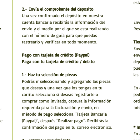
est
2.- Envía el comprobante del deposito
Una vez confirmado el depósito en nuestra
cuenta bancaria recibirás la información del
Env
y
envío y el medio por el que se esta realizando
Res
con el número de guía para que puedas
rastrearlo y verificar en todo momento.
Tie
Env
Pago con tarjeta de crédito (Paypal)
env
Paga con tu tarjeta de crédito / debito
dep
pue
1.- Haz tu selección de piezas
las
Podrás ir seleccionando y agregando las piezas
que deseas y una vez que los tengas en tu
En 
carrito selecciona si deseas registrarte o
ped
comprar como invitado, captura la información
ord
,
requerida para la facturación y envío, en
mi
,
método de pago selecciona "Tarjeta Bancaria
he
(Paypal)", después "Realizar pago". Recibirás la
confirmación del pago en tu correo electronico.
* I
En 