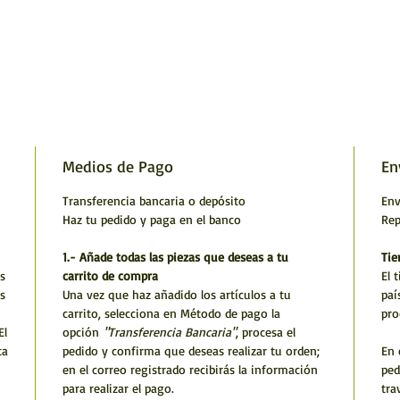
Medios de Pago
En
Transferencia bancaria o depósito
Env
Haz tu pedido y paga en el banco
Rep
1.- Añade todas las piezas que deseas a tu
Tie
s
carrito de compra
El 
s
Una vez que haz añadido los artículos a tu
paí
carrito, selecciona en Método de pago la
pro
El
opción
"Transferencia Bancaria"
, procesa el
ta
pedido y confirma que deseas realizar tu orden;
En 
en el correo registrado recibirás la información
ped
para realizar el pago.
tra