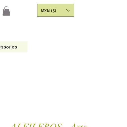
MXN ($)
ssories
Figures
CATALOGO
Painting Yarns