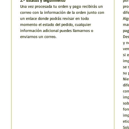
2.- Estatus y seguimiento
por
Una vez procesada tu orden y pago recibirás un
pro
correo con la información de la orden junto con
dif
un enlace donde podrás revisar en todo
Alg
momento el estado del pedido, cualquier
man
información adicional puedes llamarnos o
pag
enviarnos un correo.
Des
y n
ven
si 
imp
se 
su 
Nie
dif
con
imp
sob
for
imp
eti
Sol