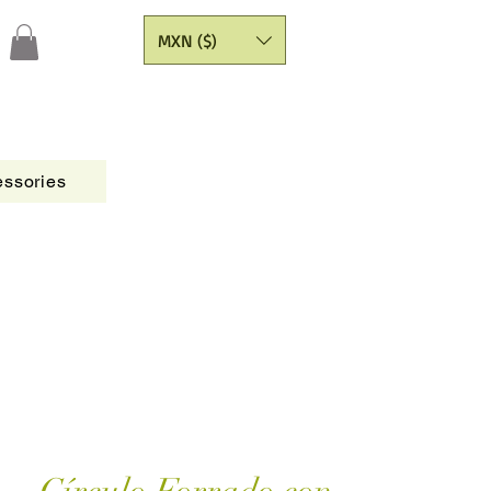
MXN ($)
ssories
Figures
CATALOGO
Painting Yarns