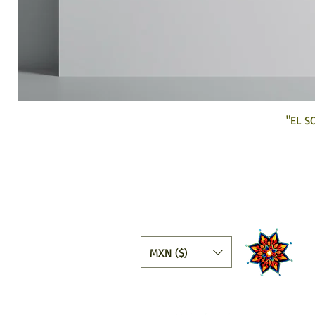
"EL S
MXN ($)