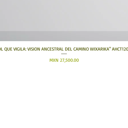
Quick View
OL QUE VIGILA: VISION ANCESTRAL DEL CAMINO WIXARIKA" AHCT12
Price
MXN 27,500.00
Tatehuari, Huichol Art, the best place to buy Huic