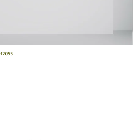
012055
hol art in Mexico.