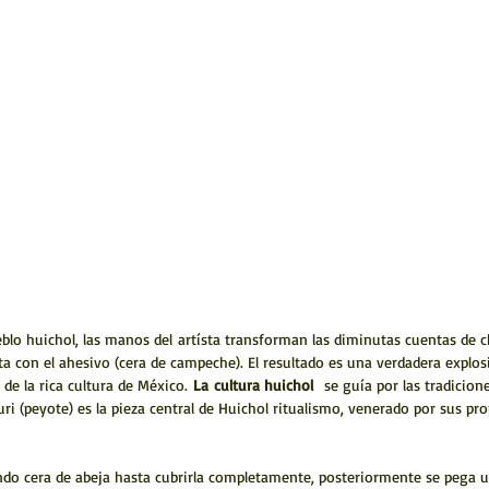
ueblo huichol, las manos del artísta transforman las diminutas cuentas de 
a con el ahesivo (cera de campeche). El resultado es una verdadera explosi
 de la rica cultura de México.
La
cultura huichol
se guía por las tradicio
uri (peyote) es la pieza central de Huichol ritualismo, venerado por sus pr
ndo cera de abeja hasta cubrirla completamente, posteriormente se pega un