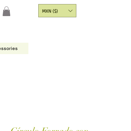
MXN ($)
ssories
Figures
CATALOGO
Painting Yarns