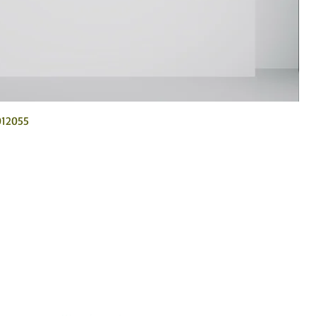
012055
hol art in Mexico.