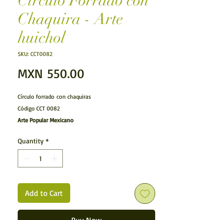
Círculo Forrado con
Chaquira - Arte
huichol
SKU: CCT0082
Price
MXN 550.00
Círculo forrado con chaquiras
Código CCT 0082
Arte Popular Mexicano
Arte Huichol.- Círculo forrado con Chaquira. realizada
Quantity
*
por los huicholes y forrada con diminutas cuentas de
chaquira.
Características:
Articulo hecho a mano
Medidas: (Largo x Ancho
(Profundidad)
x Alto)
Add to Cart
L: 10 cms (3.93701 inches)
A: 10 cms (3.93701 inches)