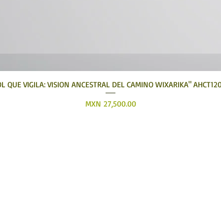
Quick View
OL QUE VIGILA: VISION ANCESTRAL DEL CAMINO WIXARIKA" AHCT12
Price
MXN 27,500.00
Tatehuari, Huichol Art, the best place to buy Huic