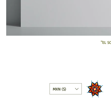
"EL S
MXN ($)