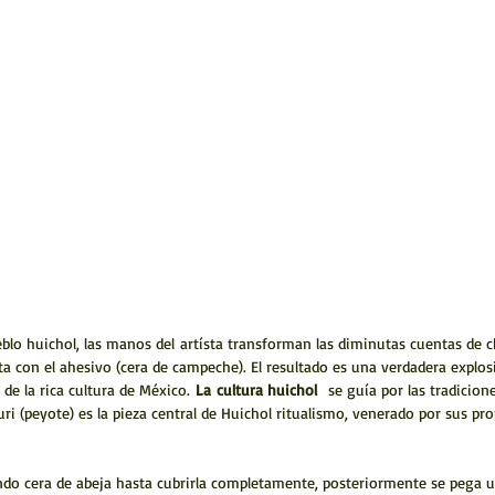
ueblo huichol, las manos del artísta transforman las diminutas cuentas de 
a con el ahesivo (cera de campeche). El resultado es una verdadera explosi
 de la rica cultura de México.
La
cultura huichol
se guía por las tradicio
uri (peyote) es la pieza central de Huichol ritualismo, venerado por sus pr
ndo cera de abeja hasta cubrirla completamente, posteriormente se pega un