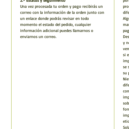
2.- Estatus y seguimiento
por
Una vez procesada tu orden y pago recibirás un
pro
correo con la información de la orden junto con
dif
un enlace donde podrás revisar en todo
Alg
momento el estado del pedido, cualquier
man
información adicional puedes llamarnos o
pag
enviarnos un correo.
Des
y n
ven
si 
imp
se 
su 
Nie
dif
con
imp
sob
for
imp
eti
Sol