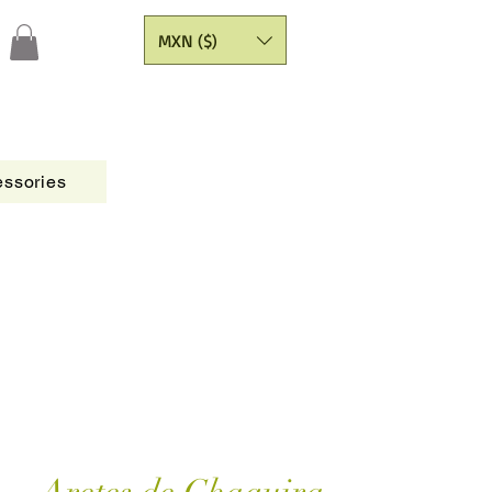
MXN ($)
ssories
Figures
CATALOGO
Painting Yarns