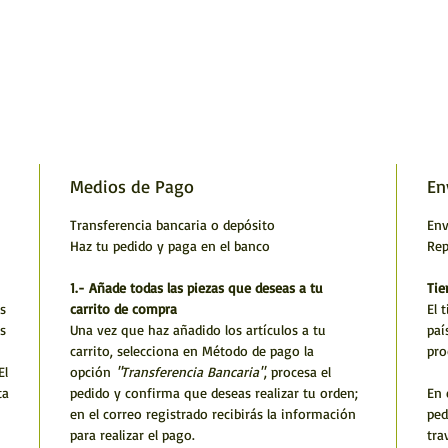
Medios de Pago
En
Transferencia bancaria o depósito
Env
Haz tu pedido y paga en el banco
Rep
1.- Añade todas las piezas que deseas a tu
Tie
s
carrito de compra
El 
s
Una vez que haz añadido los artículos a tu
paí
carrito, selecciona en Método de pago la
pro
El
opción
"Transferencia Bancaria"
, procesa el
ta
pedido y confirma que deseas realizar tu orden;
En 
en el correo registrado recibirás la información
ped
para realizar el pago.
tra