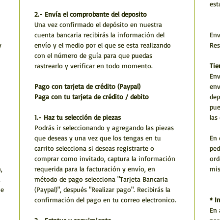
est
2.- Envía el comprobante del deposito
Una vez confirmado el depósito en nuestra
cuenta bancaria recibirás la información del
Env
y
envío y el medio por el que se esta realizando
Res
con el número de guía para que puedas
rastrearlo y verificar en todo momento.
Tie
Env
Pago con tarjeta de crédito (Paypal)
env
Paga con tu tarjeta de crédito / debito
dep
pue
1.- Haz tu selección de piezas
las
Podrás ir seleccionando y agregando las piezas
que deseas y una vez que los tengas en tu
En 
carrito selecciona si deseas registrarte o
ped
comprar como invitado, captura la información
ord
,
requerida para la facturación y envío, en
mi
,
método de pago selecciona "Tarjeta Bancaria
he
(Paypal)", después "Realizar pago". Recibirás la
confirmación del pago en tu correo electronico.
* I
En 