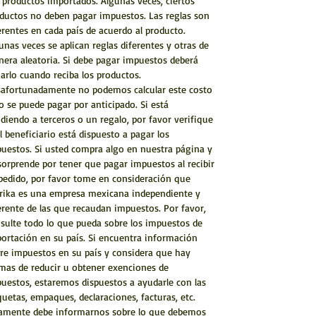
 productos importados. Algunas veces, ciertos
ductos no deben pagar impuestos. Las reglas son
erentes en cada país de acuerdo al producto.
unas veces se aplican reglas diferentes y otras de
era aleatoria. Si debe pagar impuestos deberá
arlo cuando reciba los productos.
afortunadamente no podemos calcular este costo
o se puede pagar por anticipado. Si está
diendo a terceros o un regalo, por favor verifique
el beneficiario está dispuesto a pagar los
uestos. Si usted compra algo en nuestra página y
sorprende por tener que pagar impuestos al recibir
pedido, por favor tome en consideración que
rika es una empresa mexicana independiente y
erente de las que recaudan impuestos. Por favor,
sulte todo lo que pueda sobre los impuestos de
ortación en su país. Si encuentra información
re impuestos en su país y considera que hay
mas de reducir u obtener exenciones de
uestos, estaremos dispuestos a ayudarle con las
quetas, empaques, declaraciones, facturas, etc.
amente debe informarnos sobre lo que debemos