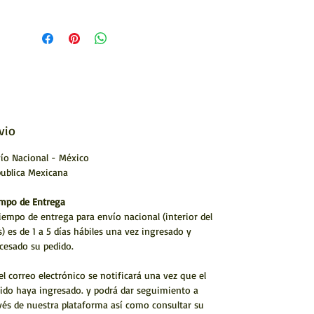
Hecho a mano por artístas Huicholes
* Envío a todo México y el Mundo
vio
ío Nacional - México
ublica Mexicana
mpo de Entrega
tiempo de entrega para envío nacional (interior del
s) es de 1 a 5 días hábiles una vez ingresado y
cesado su pedido.
el correo electrónico se notificará una vez que el
ido haya ingresado. y podrá dar seguimiento a
vés de nuestra plataforma así como consultar su