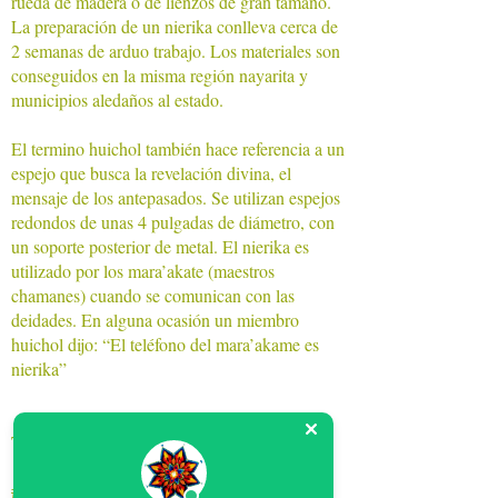
rueda de madera o de lienzos de gran tamaño.
La preparación de un nierika conlleva cerca de
2 semanas de arduo trabajo. Los materiales son
conseguidos en la misma región nayarita y
municipios aledaños al estado.
El termino huichol también hace referencia a un
espejo que busca la revelación divina, el
mensaje de los antepasados. Se utilizan espejos
redondos de unas 4 pulgadas de diámetro, con
un soporte posterior de metal. El nierika es
utilizado por los mara’akate (maestros
chamanes) cuando se comunican con las
deidades. En alguna ocasión un miembro
huichol dijo: “El teléfono del mara’akame es
nierika”
Tabla de Estambre
#Huicholes
#arte
huichol
#artesanía
huichol