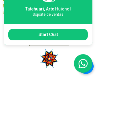
#tabla
de estambre
#cuadro
de estambre
Tatehuari, Arte Huichol
#nierika
Soporte de ventas
Start Chat
MXN ($)
Tatehuari, Huichol Art, the best place
to buy Huichol art in Mexico.
Tatehuari
Mexican Art Folk
Wholesale