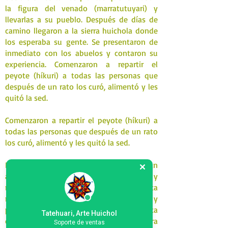
la figura del venado (marratutuyari) y
llevarlas a su pueblo. Después de días de
camino llegaron a la sierra huichola donde
los esperaba su gente. Se presentaron de
inmediato con los abuelos y contaron su
experiencia. Comenzaron a repartir el
peyote (híkuri) a todas las personas que
después de un rato los curó, alimentó y les
quitó la sed.
Comenzaron a repartir el peyote (híkuri) a
todas las personas que después de un rato
los curó, alimentó y les quitó la sed.
Desde ese momento los huicholes veneran
al peyote que a mismo tiempo es venado y
maíz, su espíritu guía. Así cada año, hasta
nuestros tiempos, siguen andando y
peregrinando, manteniendo viva esta ruta
Tatehuari, Arte Huichol
de la sierra huichola hasta Wirikuta, para
Soporte de ventas