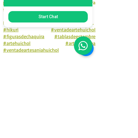
pedirle al Dios lluvias, sustento y salud para
su pueblo.
Start Chat
Pampariusi (gracias en la lengua Wirrarika).
#hikuri
#ventadeartehuichol
#figurasdechaquira
#tablasdeestambre
#artehuichol
#arteindigena
#ventadeartesaniahuichol
MXN ($)
Tatehuari, Huichol Art, the best place
to buy Huichol art in Mexico.