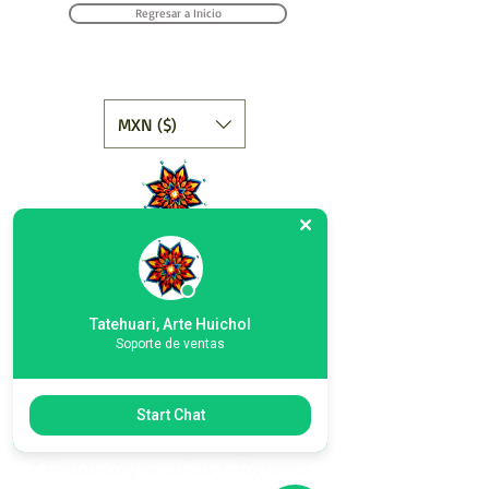
Regresar a Inicio
MXN ($)
Tatehuari, Arte Huichol, el mejor lugar
para comprar arte Huichol en
México.
Tatehuari, Arte Huichol
Soporte de ventas
*Contáctanos
Start Chat
*Arte Popular Mexicano
* Ventas corporativas y Mayoreo