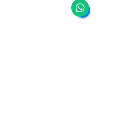
*Los Huicholes
*Atención a Clientes
*Ayuda, Pagos y Transferencias
Lunes a Viernes 9:00 am - 5:00 pm
Sábado de 9:00 am - 1:45 pm
Visítanos en Av. Naciones
Unidas 5386 Local 9
tel:
311 263 2823
*Figuras
*Cuadros de Estambre
*Ojos de Dios
*Accesorios